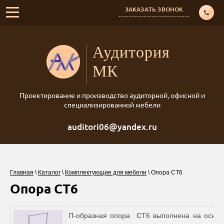
ЗАКАЗАТЬ ЗВОНОК
Аудитория
МК
Проектирование и производство аудиторной, офисной и
специализированной мебели
auditori06@yandex.ru
Главная
\
Каталог
\
Комплектующие для мебели
\
Опора СТ6
Опора СТ6
П-образная опора СТ6 выполнена на основе